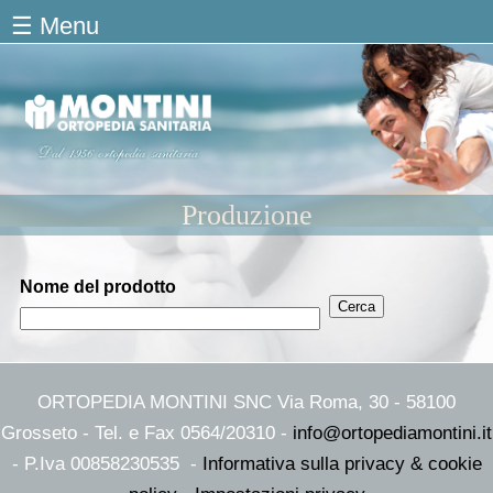
Salta al contenuto principale
☰ Menu
Produzione
Nome del prodotto
ORTOPEDIA MONTINI SNC Via Roma, 30 - 58100
Grosseto - Tel. e Fax 0564/20310 -
info@ortopediamontini.it
- P.Iva 00858230535 -
Informativa sulla privacy & cookie